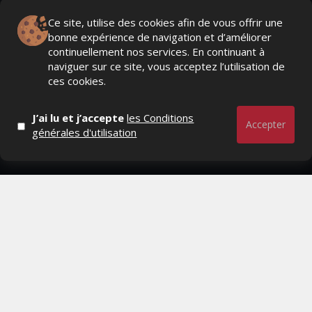
Ce site, utilise des cookies afin de vous offrir une
bonne expérience de navigation et d’améliorer
Actualités Média, Actualités Com/Market/Ntic, Actualités
continuellement nos services. En continuant à
Distrib, Dossier, Interview, Stratégies, Communication,
naviguer sur ce site, vous acceptez l’utilisation de
Marques avenue, Relations presse, Créa, Baromètre,
ces cookies.
People, Métier, Profil...
J’ai lu et j’accepte
les Conditions
RESTER CONNECTÉ
Accepter
générales d'utilisation
PAGES
- Page d'accueil
- Qui sommes-nous ?
- Contactez-nous
- Conditions générales