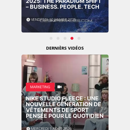
GITEX AFRICA MOROCCO
2024
MERCREDI 15 MAI 2024
DERNIÈRS VIDÉOS
MARKETING
CROSSCOUNTRY DÉVOILE
UNE NOUVELLE CAMPAGNE
PUBLICITAIRE ESTIVALE
CENTRÉE SUR LES
RELATIONS HUMAINES
MARDI 4 AOÛT 2026