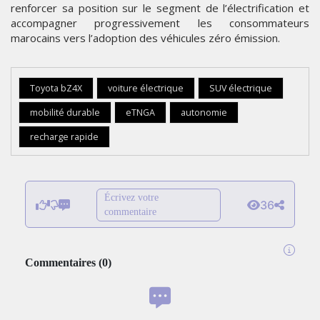
renforcer sa position sur le segment de l’électrification et
accompagner progressivement les consommateurs
marocains vers l’adoption des véhicules zéro émission.
Toyota bZ4X
voiture électrique
SUV électrique
mobilité durable
eTNGA
autonomie
recharge rapide
Écrivez votre
36
commentaire
Commentaires
(
0
)