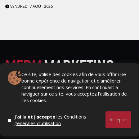
VENDREDI 7 AOÛT 2026
Ce site, utilise des cookies afin de vous offrir une
bonne expérience de navigation et d’améliorer
Actualités Média, Actualités Com/Market/Ntic, Actualités
continuellement nos services. En continuant à
Distrib, Dossier, Interview, Stratégies, Communication,
naviguer sur ce site, vous acceptez l’utilisation de
Marques avenue, Relations presse, Créa, Baromètre,
ces cookies.
People, Métier, Profil...
J’ai lu et j’accepte
les Conditions
RESTER CONNECTÉ
Accepter
générales d'utilisation