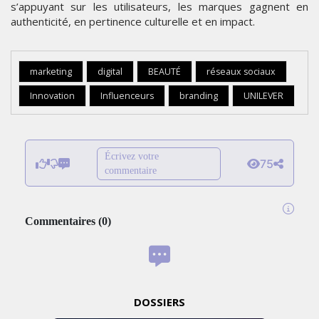
s’appuyant sur les utilisateurs, les marques gagnent en
authenticité, en pertinence culturelle et en impact.
marketing
digital
BEAUTÉ
réseaux sociaux
Innovation
Influenceurs
branding
UNILEVER
Écrivez votre
75
commentaire
Commentaires
(
0
)
DOSSIERS