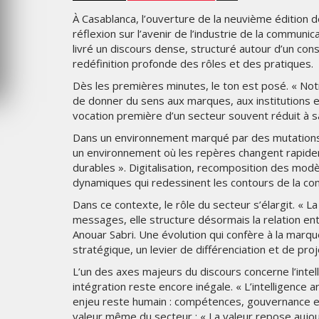
MERCREDI 5 AOÛT 2026
À Casablanca, l’ouverture de la neuvième éditio
réflexion sur l’avenir de l’industrie de la communi
livré un discours dense, structuré autour d’un cons
redéfinition profonde des rôles et des pratiques.
Dès les premières minutes, le ton est posé. « Notr
de donner du sens aux marques, aux institutions et,
vocation première d’un secteur souvent réduit à s
Dans un environnement marqué par des mutations r
un environnement où les repères changent rapidem
durables ». Digitalisation, recomposition des mod
dynamiques qui redessinent les contours de la co
Dans ce contexte, le rôle du secteur s’élargit. « 
messages, elle structure désormais la relation entr
Anouar Sabri. Une évolution qui confère à la marqu
stratégique, un levier de différenciation et de pr
L’un des axes majeurs du discours concerne l’intell
intégration reste encore inégale. « L’intelligence a
enjeu reste humain : compétences, gouvernance et v
valeur même du secteur : « La valeur repose aujour