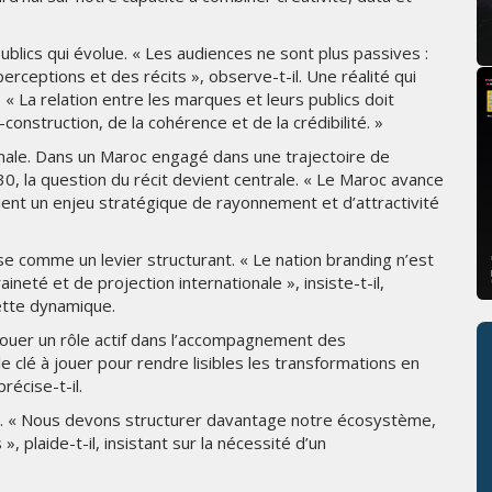
 publics qui évolue. « Les audiences ne sont plus passives :
erceptions et des récits », observe-t-il. Une réalité qui
« La relation entre les marques et leurs publics doit
construction, de la cohérence et de la crédibilité. »
nale. Dans un Maroc engagé dans une trajectoire de
, la question du récit devient centrale. « Le Maroc avance
vient un enjeu stratégique de rayonnement et d’attractivité
se comme un levier structurant. « Le nation branding n’est
ineté et de projection internationale », insiste-t-il,
cette dynamique.
à jouer un rôle actif dans l’accompagnement des
e clé à jouer pour rendre lisibles les transformations en
écise-t-il.
fs. « Nous devons structurer davantage notre écosystème,
», plaide-t-il, insistant sur la nécessité d’un