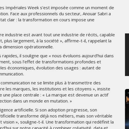
MERCREDI 5 AOÛT 2026
n des Impériales Week s’est imposée comme un moment de
cation. Face aux professionnels du secteur, Anouar Sabri a
tat clair : la transformation en cours impose une
e industrie est avant tout une industrie de récits, capable
 plus largement, à la société », affirme-t-il, rappelant la
a dimension opérationnelle.
apides, il souligne que « nous évoluons aujourd’hui dans
ent, sous l’effet de transformations profondes et
èles économiques, évolution des usages : autant de
mmunication.
La communication ne se limite plus à transmettre des
e les marques, les institutions et les citoyens », insiste
e une place centrale : « La marque est devenue un actif
ojection dans un monde en mutation. »
igence artificielle. Si son adoption progresse, son
rtificielle transforme déjà nos métiers, mais son véritable
ision », souligne-t-il. Une transformation qui redéfinit la
d’hui sur notre capacité à combiner créativité, data et