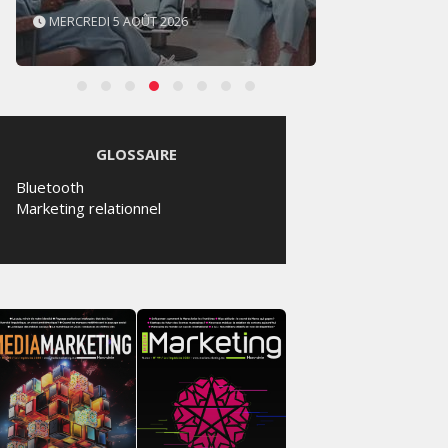
MARDI 4 AOÛT 2026
SAMED
GLOSSAIRE
Bluetooth
Marketing relationnel