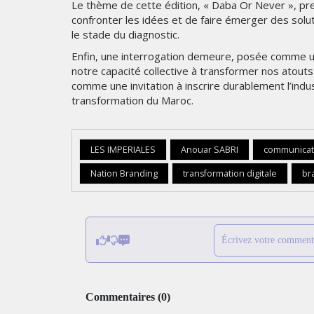
Le thème de cette édition, « Daba Or Never », pre
confronter les idées et de faire émerger des solu
le stade du diagnostic.
Enfin, une interrogation demeure, posée comme un d
notre capacité collective à transformer nos atouts
comme une invitation à inscrire durablement l’ind
transformation du Maroc.
LES IMPERIALES
Anouar SABRI
communicat
Nation Branding
transformation digitale
br
Écrivez votre comment
Commentaires
(
0
)