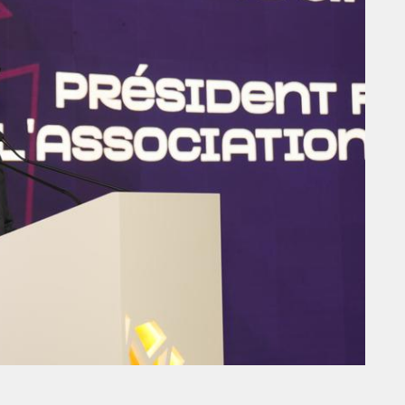
THE PARADIGM SHIFT –
ER"
BUSINESS. PEOPLE. TECH
VENDREDI 10 JANVIER 2025
MARKETING
TÉ
NIKE STUDIO FLEECE : UNE
RÉE
NOUVELLE GÉNÉRATION DE
VÊTEMENTS DE SPORT PENSÉE
POUR LE QUOTIDIEN