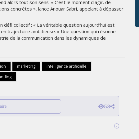
nd alors tout son sens. « C’est le moment d’agir, de
tions concrètes », lance Anouar Sabri, appelant à dépasser
éfi collectif : « La véritable question aujourd’hui est
 en trajectoire ambitieuse. » Une question qui résonne
ustrie de la communication dans les dynamiques de
ion
marketing
intelligence artificielle
anding
53
aire