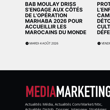
BAB MOULAY DRISS
PROT
S’ENGAGE AUX CÔTÉS
L’EN
DE L’OPÉRATION
CAM
MARHABA 2026 POUR
DÉTO
ACCUEILLIR LES
CUL
MAROCAINS DU MONDE
DÉFE
MARDI 4 AOÛT 2026
VENDRE
Actualités Média, Actualités Com/Market/Ntic,
Actualités Distrib, Dossier, Interview, Stratégies,