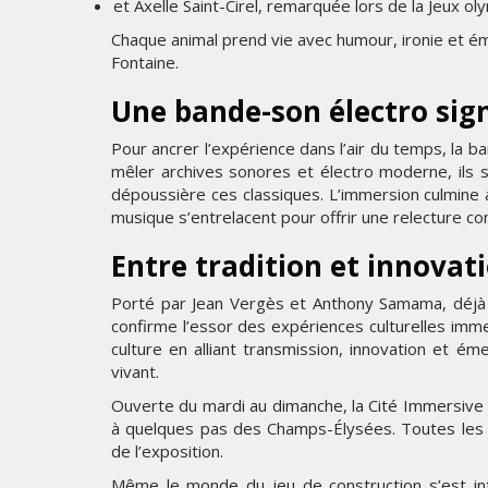
et Axelle Saint-Cirel, remarquée lors de la Jeux ol
Chaque animal prend vie avec humour, ironie et ém
Fontaine.
Une bande-son électro sig
Pour ancrer l’expérience dans l’air du temps, la
mêler archives sonores et électro moderne, ils s
dépoussière ces classiques. L’immersion culmine 
musique s’entrelacent pour offrir une relecture co
Entre tradition et innovat
Porté par Jean Vergès et Anthony Samama, déjà à
confirme l’essor des expériences culturelles imme
culture en alliant transmission, innovation et é
vivant.
Ouverte du mardi au dimanche, la Cité Immersive 
à quelques pas des Champs-Élysées. Toutes les in
de l’exposition.
Même le monde du jeu de construction s’est int