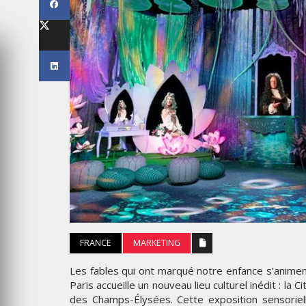
LES IMPÉRIALES WEEK 2026
SOUS THÈME "DABA OR NEV
6
MARDI 27 JANVIER 2026
MARKETING
TAIRE : IKEA
FRANCE
MARKETING
 MADE FOR
EMIRATES CÉLÈBRE L’IDENTI
DES ÉMIRATS AVEC UNE LIV
Les fables qui ont marqué notre enfance s’anime
ES
SPÉCIALE SUR SES AVIONS
Paris accueille un nouveau lieu culturel inédit : la
EMBLÉMATIQUES
des Champs-Élysées. Cette exposition sensori