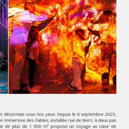
THE PARADIGM SHIFT –
ER"
BUSINESS. PEOPLE. TECH
VENDREDI 10 JANVIER 2025
MARKETING
TÉ
NIKE STUDIO FLEECE : UNE
RÉE
NOUVELLE GÉNÉRATION DE
nt désormais sous nos yeux. Depuis le 6 septembre 2025,
VÊTEMENTS DE SPORT PENSÉE
 Cité Immersive des Fables, installée rue de Berri, à deux pas
POUR LE QUOTIDIEN
elle de plus de 1 000 m² propose un voyage au cœur de