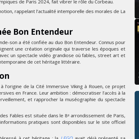
ympiques de Paris 2024, fait vibrer le rôle du Corbeau.
otion, rappelant l’actualité intemporelle des morales de La
née Bon Entendeur
 bande-son a été confiée au duo Bon Entendeur. Connus pour
ignent une création originale qui traverse les époques et
avec un spectacle vidéo grandiose où fables, street art et
ntemporaine de cet héritage littéraire.
ion
 l’origine de la Cité Immersive Viking à Rouen, ce projet
rsives en France. Leur ambition : démocratiser l’accès à la
merveillement, et rapprocher la muséographie du spectacle
des Fables est située dans le 8ᵉ arrondissement de Paris,
formations pratiques sont disponibles sur le site officiel
éressé à cet héritage : la
LEGO
avait déjà présenté sa