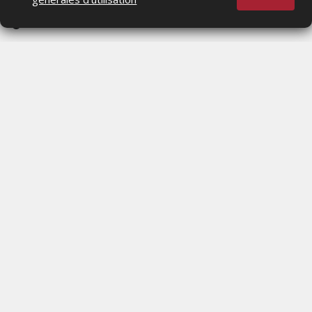
MERCREDI 5 AOÛT 2026
Actualités Média, Actualités Com/Market/Ntic, Actualités
Distrib, Dossier, Interview, Stratégies, Communication,
Marques avenue, Relations presse, Créa, Baromètre,
People, Métier, Profil...
RESTER CONNECTÉ