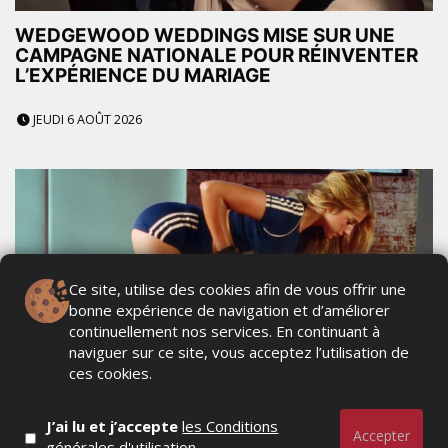
WEDGEWOOD WEDDINGS MISE SUR UNE
CAMPAGNE NATIONALE POUR RÉINVENTER
L’EXPÉRIENCE DU MARIAGE
JEUDI 6 AOÛT 2026
Ce site, utilise des cookies afin de vous offrir une
bonne expérience de navigation et d’améliorer
continuellement nos services. En continuant à
naviguer sur ce site, vous acceptez l’utilisation de
ces cookies.
ADIDAS ORIGINALS SPORT DÉVOILE UNE
CAMPAGNE FÉMININE ENTRE PERFORMANCE
J’ai lu et j’accepte
les Conditions
Accepter
ET STYLE URBAIN
générales d'utilisation