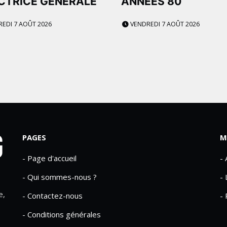
CTRICE GÉNÉRALE
ANNÉES 80
EDI 7 AOÛT 2026
VENDREDI 7 AOÛT 2026
PAGES
M
- Page d'accueil
-
- Qui sommes-nous ?
- 
e,
- Contactez-nous
- 
- Conditions générales