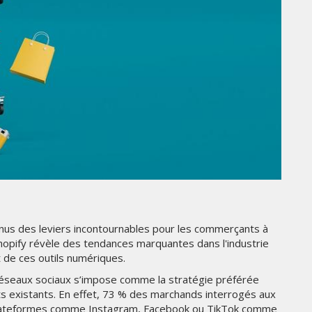
THE PARADIGM SHIFT –
ER"
BUSINESS. PEOPLE. TECH
VENDREDI 10 JANVIER 2025
enus des leviers incontournables pour les commerçants à
MARKETING
hopify révèle des tendances marquantes dans l'industrie
t de ces outils numériques.
TÉ
NIKE STUDIO FLEECE : UNE
RÉE
NOUVELLE GÉNÉRATION DE
 réseaux sociaux s’impose comme la stratégie préférée
VÊTEMENTS DE SPORT PENSÉE
nts existants. En effet, 73 % des marchands interrogés aux
POUR LE QUOTIDIEN
es plateformes comme Instagram, Facebook ou TikTok comme