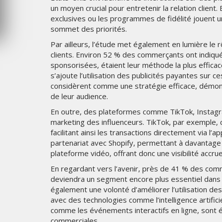
un moyen crucial pour entretenir la relation client
MERCREDI 5 AOÛT 2026
exclusives ou les programmes de fidélité jouent u
sommet des priorités.
Par ailleurs, l’étude met également en lumière le 
clients. Environ 52 % des commerçants ont indiqu
sponsorisées, étaient leur méthode la plus effica
s’ajoute l’utilisation des publicités payantes s
considèrent comme une stratégie efficace, démont
de leur audience.
En outre, des plateformes comme TikTok, Instagr
marketing des influenceurs. TikTok, par exemple, 
facilitant ainsi les transactions directement via 
partenariat avec Shopify, permettant à davantage
plateforme vidéo, offrant donc une visibilité accrue
En regardant vers l’avenir, près de 41 % des com
deviendra un segment encore plus essentiel dans 
également une volonté d’améliorer l’utilisation 
avec des technologies comme l’intelligence artificie
comme les événements interactifs en ligne, sont
commerciales.