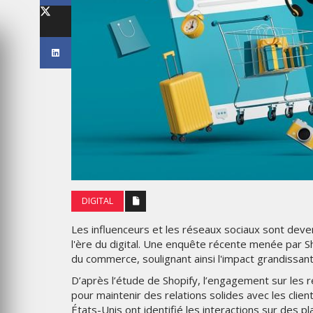
LES IMPÉRIALES WEEK 2026
SOUS THÈME "DABA OR NEV
6
MARDI 27 JANVIER 2026
DIGITAL
Les influenceurs et les réseaux sociaux sont dev
MARKETING
l'ère du digital. Une enquête récente menée par S
TAIRE : IKEA
du commerce, soulignant ainsi l'impact grandissan
 MADE FOR
EMIRATES CÉLÈBRE L’IDENTI
DES ÉMIRATS AVEC UNE LIV
D’après l’étude de Shopify, l’engagement sur les
ES
SPÉCIALE SUR SES AVIONS
pour maintenir des relations solides avec les clie
EMBLÉMATIQUES
États-Unis ont identifié les interactions sur d