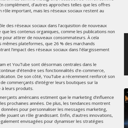
. En complément, d’autres approches telles que les offres
MERCREDI 5 AOÛT 2026
n rôle important, mais les réseaux sociaux restent au
rôle des réseaux sociaux dans l’acquisition de nouveaux
é que les contenus organiques, comme les publications non
ce pour attirer de nouveaux consommateurs. À cela
ur ces mêmes plateformes, que 26 % des marchands
rant l’impact des réseaux sociaux dans l’élargissement
am et YouTube sont désormais centrales dans le
continue d’étendre ses fonctionnalités d’e-commerce,
l’application. De son côté, YouTube a récemment renforcé son
 de commerçants d’intégrer leurs boutiques sur la
 à leurs produits.
merçants américains estiment que le marketing d’influence
les prochaines années. De plus, les tendances montrent
des données pour personnaliser les messages marketing,
lle jouant un rôle grandissant. Enfin, d'autres innovations,
 également envisagées pour dynamiser les stratégies